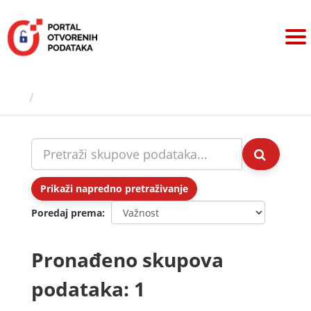
Preskoči
na
sadržaj
Skupovi podаtаkа
Prikaži napredno pretraživanje
Poredaj prema
Pronađeno skupova
podataka: 1