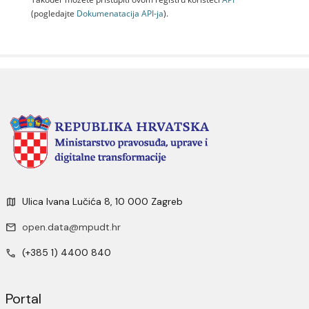
(pogledajte
Dokumenаtаcijа API-jа
).