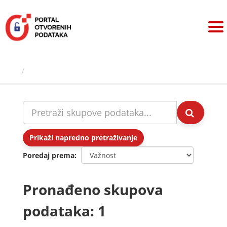
Preskoči
na
sadržaj
Skupovi podаtаkа
Prikaži napredno pretraživanje
Poredaj prema
Pronađeno skupova
podataka: 1