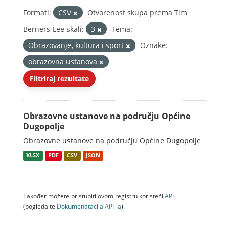
Formati:
CSV
Otvorenost skupa prema Tim
Berners-Lee skali:
3
Tema:
Obrazovanje, kultura i sport
Oznake:
obrazovna ustanova
Filtriraj rezultate
Obrazovne ustanove na području Općine
Dugopolje
Obrazovne ustanove na području Općine Dugopolje
XLSX
PDF
CSV
JSON
Također možete pristupiti ovom registru koristeći
API
(pogledajte
Dokumenаtаcijа API-jа
).