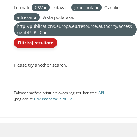
Formati:
CSV
Izdavači:
grad-pula
Oznake:
adresar
Vrsta podataka:
http://publications.europa.eu/resource/authority/access-
right/PUBLIC
Filtriraj rezultate
Please try another search.
Također možete pristupiti ovom registru koristeći
API
(pogledajte
Dokumenаtаcijа API-jа
).