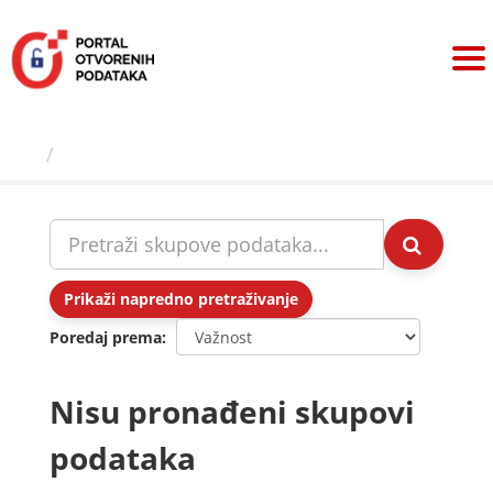
Preskoči
na
sadržaj
Skupovi podаtаkа
Prikaži napredno pretraživanje
Poredaj prema
Nisu pronađeni skupovi
podataka