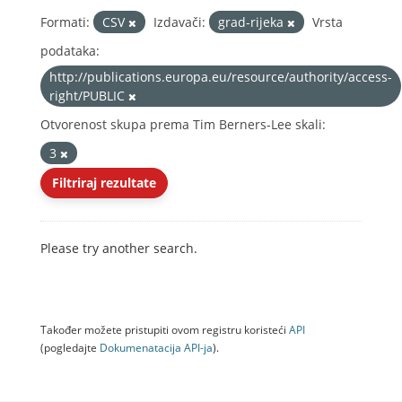
Formati:
CSV
Izdavači:
grad-rijeka
Vrsta
podataka:
http://publications.europa.eu/resource/authority/access-
right/PUBLIC
Otvorenost skupa prema Tim Berners-Lee skali:
3
Filtriraj rezultate
Please try another search.
Također možete pristupiti ovom registru koristeći
API
(pogledajte
Dokumenаtаcijа API-jа
).