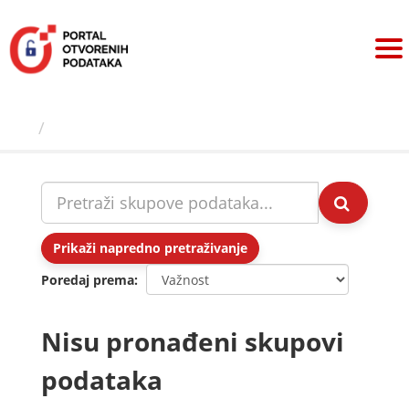
Preskoči
na
sadržaj
Skupovi podаtаkа
Prikaži napredno pretraživanje
Poredaj prema
Nisu pronađeni skupovi
podataka