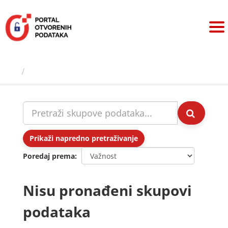
Preskoči
na
sadržaj
Skupovi podаtаkа
Prikaži napredno pretraživanje
Poredaj prema
Nisu pronađeni skupovi
podataka