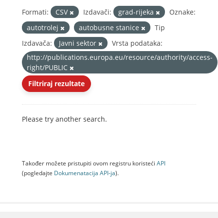
Formati:
CSV
Izdavači:
grad-rijeka
Oznake:
autotrolej
autobusne stanice
Tip
Izdavača:
Javni sektor
Vrsta podataka:
http://publications.europa.eu/resource/authority/access-
right/PUBLIC
Filtriraj rezultate
Please try another search.
Također možete pristupiti ovom registru koristeći
API
(pogledajte
Dokumenаtаcijа API-jа
).