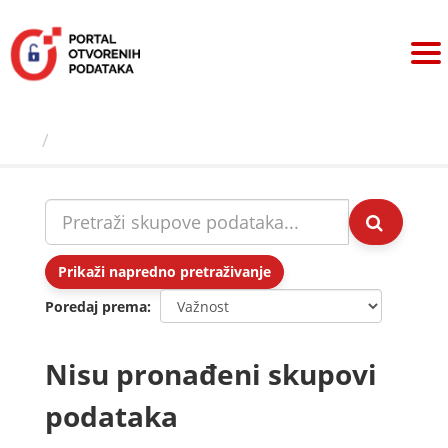
Preskoči
na
sadržaj
Skupovi podаtаkа
Prikaži napredno pretraživanje
Poredaj prema
Nisu pronađeni skupovi
podataka