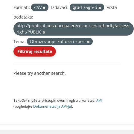
Formati:
CSV
Izdavači:
grad-zagreb
Vrsta
podataka:
http://publications.europa.eu/resource/authority/access-
right/PUBLIC
Tema:
Obrazovanje, kultura i sport
Filtriraj rezultate
Please try another search.
Također možete pristupiti ovom registru koristeći
API
(pogledajte
Dokumenаtаcijа API-jа
).