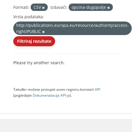
Formati:
CSV
Izdavači:
opcina-dugopolje
Vrsta podataka:
http://publications.europa.eu/resource/authority/access-
right/PUBLIC
Filtriraj rezultate
Please try another search.
Također možete pristupiti ovom registru koristeći
API
(pogledajte
Dokumenаtаcijа API-jа
).