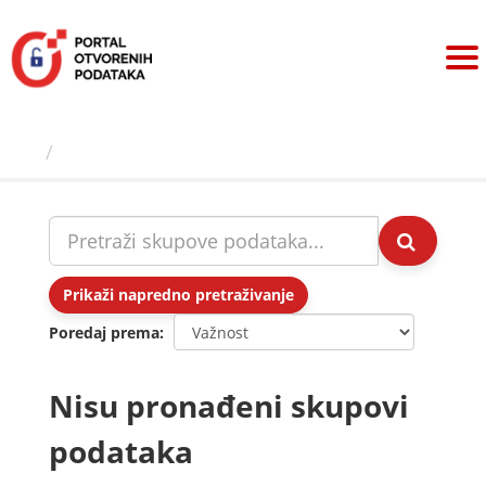
Preskoči
na
sadržaj
Skupovi podаtаkа
Prikaži napredno pretraživanje
Poredaj prema
Nisu pronađeni skupovi
podataka