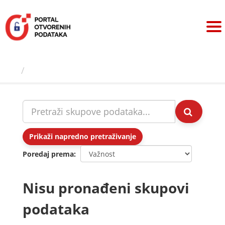
Preskoči
na
sadržaj
Skupovi podаtаkа
Prikaži napredno pretraživanje
Poredaj prema
Nisu pronađeni skupovi
podataka