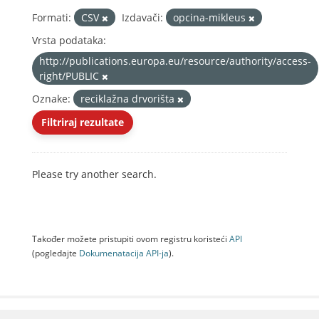
Formati:
CSV
Izdavači:
opcina-mikleus
Vrsta podataka:
http://publications.europa.eu/resource/authority/access-
right/PUBLIC
Oznake:
reciklažna drvorišta
Filtriraj rezultate
Please try another search.
Također možete pristupiti ovom registru koristeći
API
(pogledajte
Dokumenаtаcijа API-jа
).