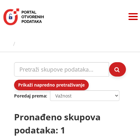
Preskoči
na
sadržaj
Skupovi podаtаkа
Prikaži napredno pretraživanje
Poredaj prema
Pronađeno skupova
podataka: 1