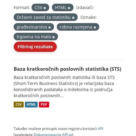
Formati:
CSV
HTML
Izdavači:
Državni zavod za statistiku
Oznake:
građevinarstvo
robna razmjena
trgovina na malo
Filtriraj rezultate
Baza kratkoročnih poslovnih statistika (STS)
Baza kratkoročnih poslovnih statistika ili baza STS
(Short-Term Business Statistics) je relacijska baza
konsolidiranih podataka o indeksima iz područja
kratkoročnih poslovnih...
CSV
HTML
PDF
Također možete pristupiti ovom registru koristeći
API
(pogledajte
Dokumenаtаcijа API-jа
).