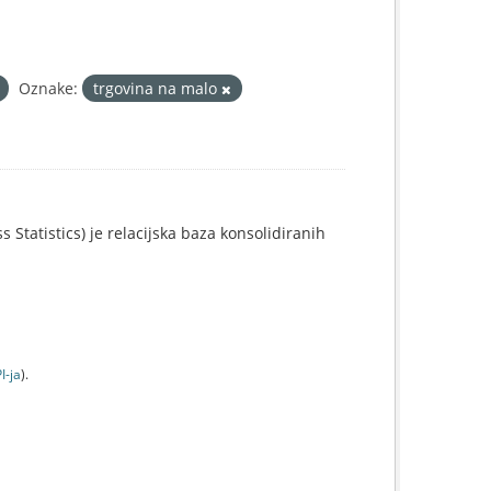
Oznake:
trgovina na malo
 Statistics) je relacijska baza konsolidiranih
I-jа
).