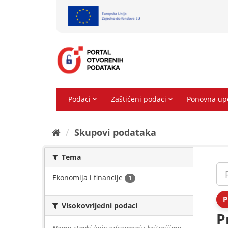
Preskoči
na
sadržaj
Skupovi podаtаkа
Tema
Ekonomija i financije
1
P
Visokovrijedni podaci
P