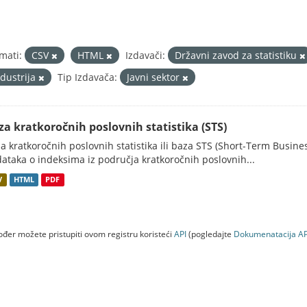
mati:
CSV
HTML
Izdavači:
Državni zavod za statistiku
ndustrija
Tip Izdavača:
Javni sektor
za kratkoročnih poslovnih statistika (STS)
a kratkoročnih poslovnih statistika ili baza STS (Short-Term Business
ataka o indeksima iz područja kratkoročnih poslovnih...
V
HTML
PDF
đer možete pristupiti ovom registru koristeći
API
(pogledajte
Dokumenаtаcijа AP