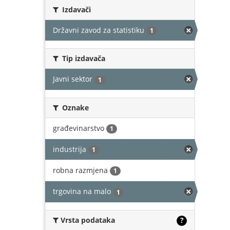
Izdavači
Državni zavod za statistiku
1
Tip izdavača
Javni sektor
1
Oznake
građevinarstvo
1
industrija
1
robna razmjena
1
trgovina na malo
1
Vrsta podataka
?