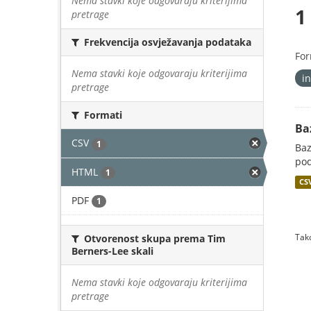
Nema stavki koje odgovaraju kriterijima
1
pretrage
Frekvencija osvježavanja podataka
For
Nema stavki koje odgovaraju kriterijima
i
pretrage
Formati
Ba
CSV
1
Baz
pod
HTML
1
CS
PDF
1
Tako
Otvorenost skupa prema Tim
Berners-Lee skali
Nema stavki koje odgovaraju kriterijima
pretrage