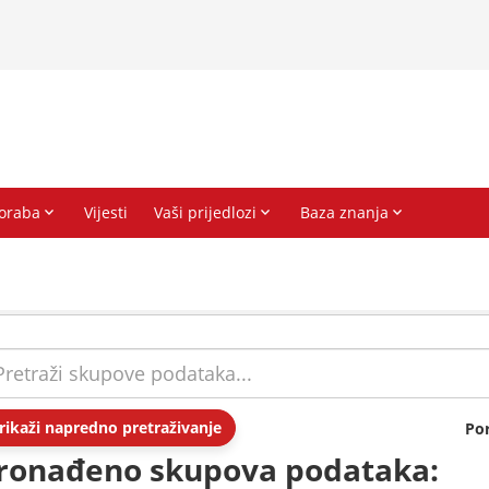
rikaži napredno pretraživanje
Po
ronađeno skupova podataka: