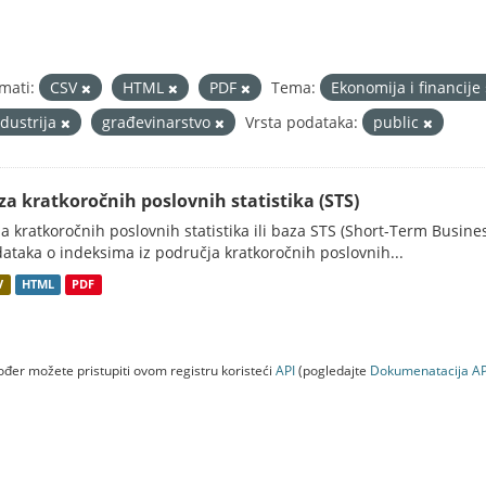
mati:
CSV
HTML
PDF
Tema:
Ekonomija i financije
ndustrija
građevinarstvo
Vrsta podataka:
public
za kratkoročnih poslovnih statistika (STS)
a kratkoročnih poslovnih statistika ili baza STS (Short-Term Business
ataka o indeksima iz područja kratkoročnih poslovnih...
V
HTML
PDF
đer možete pristupiti ovom registru koristeći
API
(pogledajte
Dokumenаtаcijа AP