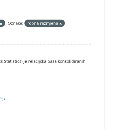
Oznake:
robna razmjena
 Statistics) je relacijska baza konsolidiranih
I-jа
).