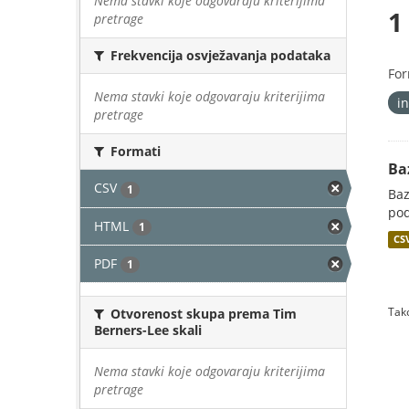
Nema stavki koje odgovaraju kriterijima
1
pretrage
Frekvencija osvježavanja podataka
For
Nema stavki koje odgovaraju kriterijima
i
pretrage
Formati
Ba
CSV
1
Baz
pod
HTML
1
CS
PDF
1
Tako
Otvorenost skupa prema Tim
Berners-Lee skali
Nema stavki koje odgovaraju kriterijima
pretrage