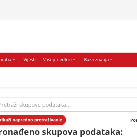
rikaži napredno pretraživanje
Po
ronađeno skupova podataka: