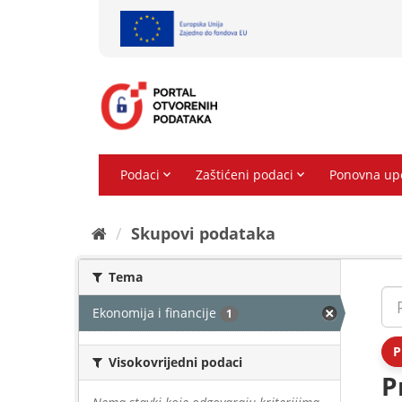
Preskoči
na
sadržaj
Skupovi podаtаkа
Tema
Ekonomija i financije
1
P
Visokovrijedni podaci
P