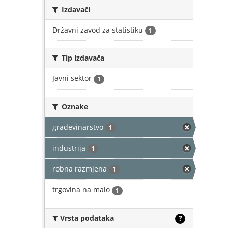
Izdavači
Državni zavod za statistiku
1
Tip izdavača
Javni sektor
1
Oznake
građevinarstvo
1
industrija
1
robna razmjena
1
trgovina na malo
1
Vrsta podataka
?