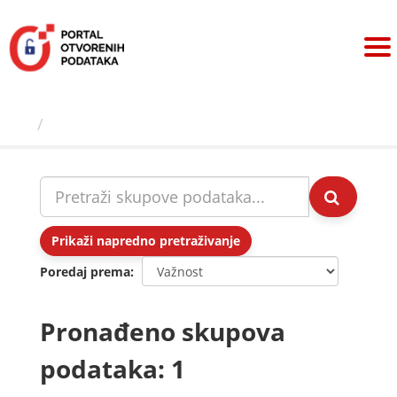
Preskoči
na
sadržaj
Skupovi podаtаkа
Prikaži napredno pretraživanje
Poredaj prema
Pronađeno skupova
podataka: 1