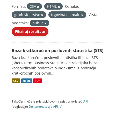
Formati:
CSV
HTML
Oznake:
građevinarstvo
trgovina na malo
Vrsta
podataka:
public
Filtriraj rezultate
Baza kratkoročnih poslovnih statistika (STS)
Baza kratkoročnih poslovnih statistika ili baza STS
(Short-Term Business Statistics) je relacijska baza
konsolidiranih podataka o indeksima iz područja
kratkoročnih poslovnih...
CSV
HTML
PDF
Također možete pristupiti ovom registru koristeći
API
(pogledajte
Dokumenаtаcijа API-jа
).