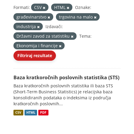
Formati:
CSV
HTML
Oznake:
građevinarstvo
trgovina na malo
industrija
Izdavači:
Državni zavod za statistiku
Tema:
Ekonomija i financije
Filtriraj rezultate
Baza kratkoročnih poslovnih statistika (STS)
Baza kratkoročnih poslovnih statistika ili baza STS
(Short-Term Business Statistics) je relacijska baza
konsolidiranih podataka o indeksima iz područja
kratkoročnih poslovnih...
CSV
HTML
PDF