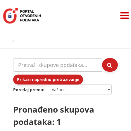
Preskoči
na
sadržaj
Skupovi podаtаkа
Prikaži napredno pretraživanje
Poredaj prema
Pronađeno skupova
podataka: 1