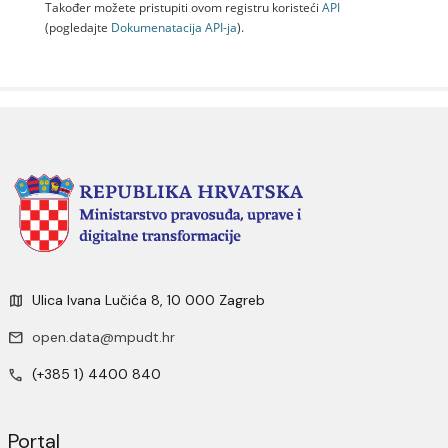
Također možete pristupiti ovom registru koristeći
API
(pogledajte
Dokumenаtаcijа API-jа
).