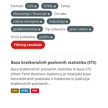
Formati:
CSV
HTML
Tema:
Ekonomija i financije
Oznake:
robna razmjena
industrija
građevinarstvo
Tip Izdavača:
Javni sektor
Vrsta podataka:
public
Filtriraj rezultate
Baza kratkoročnih poslovnih statistika (STS)
Baza kratkoročnih poslovnih statistika ili baza STS
(Short-Term Business Statistics) je relacijska baza
konsolidiranih podataka o indeksima iz područja
kratkoročnih poslovnih...
CSV
HTML
PDF