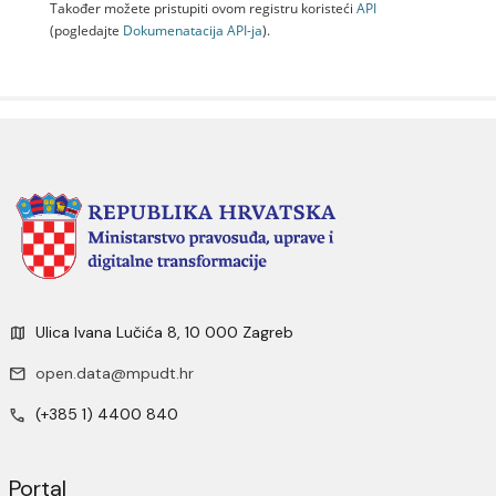
Također možete pristupiti ovom registru koristeći
API
(pogledajte
Dokumenаtаcijа API-jа
).