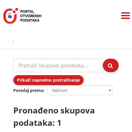
Preskoči
na
sadržaj
Skupovi podаtаkа
Prikaži napredno pretraživanje
Poredaj prema
Pronađeno skupova
podataka: 1