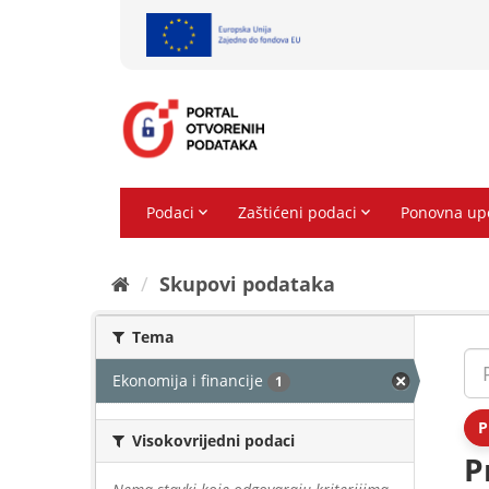
Preskoči
na
sadržaj
Skupovi podаtаkа
Tema
Ekonomija i financije
1
P
Visokovrijedni podaci
P