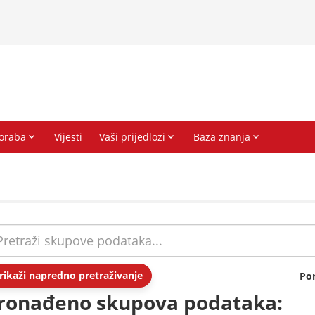
rikaži napredno pretraživanje
Po
ronađeno skupova podataka: