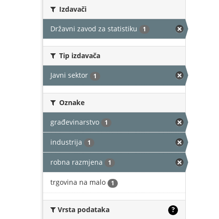
Izdavači
Državni zavod za statistiku
1
Tip izdavača
Javni sektor
1
Oznake
građevinarstvo
1
industrija
1
robna razmjena
1
trgovina na malo
1
Vrsta podataka
?