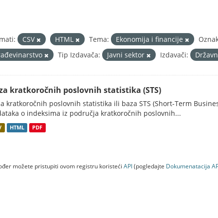
mati:
CSV
HTML
Tema:
Ekonomija i financije
Oznak
rađevinarstvo
Tip Izdavača:
Javni sektor
Izdavači:
Državn
za kratkoročnih poslovnih statistika (STS)
a kratkoročnih poslovnih statistika ili baza STS (Short-Term Business
ataka o indeksima iz područja kratkoročnih poslovnih...
V
HTML
PDF
đer možete pristupiti ovom registru koristeći
API
(pogledajte
Dokumenаtаcijа AP