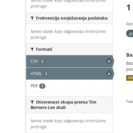
Nema stavki koje odgovaraju kriterijima
1
pretrage
Frekvencija osvježavanja podataka
For
Nema stavki koje odgovaraju kriterijima
g
pretrage
Formati
Ba
CSV
1
Baz
pod
HTML
1
CS
PDF
1
Tako
Otvorenost skupa prema Tim
Berners-Lee skali
Nema stavki koje odgovaraju kriterijima
pretrage