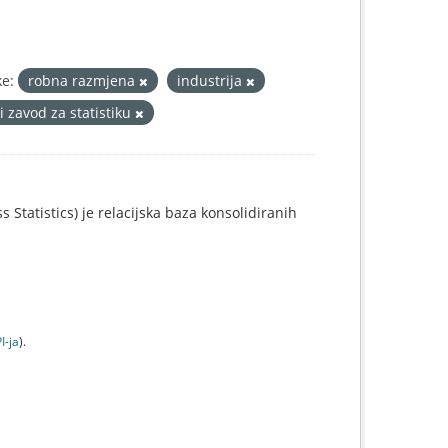
e:
robna razmjena
industrija
i zavod za statistiku
 Statistics) je relacijska baza konsolidiranih
I-jа
).