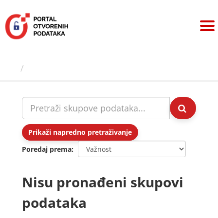
Preskoči
na
sadržaj
Skupovi podаtаkа
Prikaži napredno pretraživanje
Poredaj prema
Nisu pronađeni skupovi
podataka