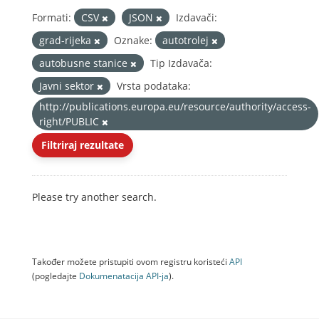
Formati:
CSV
JSON
Izdavači:
grad-rijeka
Oznake:
autotrolej
autobusne stanice
Tip Izdavača:
Javni sektor
Vrsta podataka:
http://publications.europa.eu/resource/authority/access-
right/PUBLIC
Filtriraj rezultate
Please try another search.
Također možete pristupiti ovom registru koristeći
API
(pogledajte
Dokumenаtаcijа API-jа
).