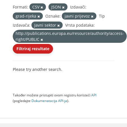
Formati:
CSV
JSON
Izdavači:
grad-rijeka
Oznake:
javni prijevoz
Tip
Izdavača:
Javni sektor
Vrsta podataka:
http://publications.europa.eu/resource/authority/access-
right/PUBLIC
Filtriraj rezultate
Please try another search.
Također možete pristupiti ovom registru koristeći
API
(pogledajte
Dokumenаtаcijа API-jа
).