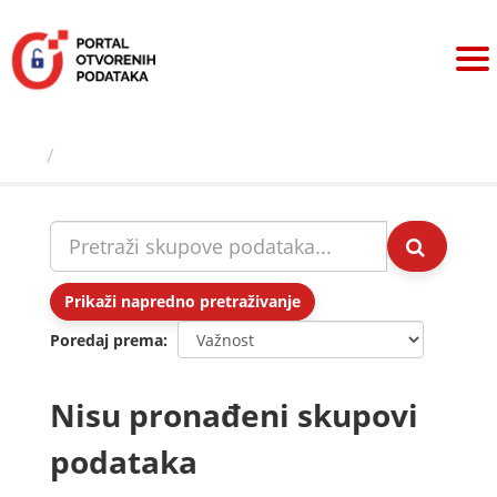
Preskoči
na
sadržaj
Skupovi podаtаkа
Prikaži napredno pretraživanje
Poredaj prema
Nisu pronađeni skupovi
podataka