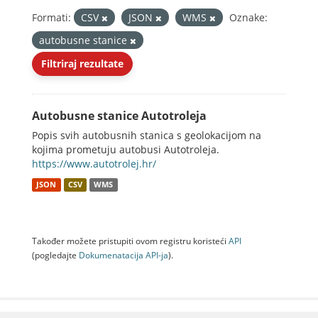
Formati:
CSV
JSON
WMS
Oznake:
autobusne stanice
Filtriraj rezultate
Autobusne stanice Autotroleja
Popis svih autobusnih stanica s geolokacijom na
kojima prometuju autobusi Autotroleja.
https://www.autotrolej.hr/
JSON
CSV
WMS
Također možete pristupiti ovom registru koristeći
API
(pogledajte
Dokumenаtаcijа API-jа
).