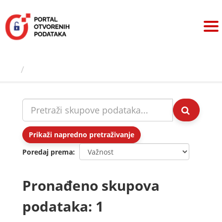
Preskoči
na
sadržaj
Skupovi podаtаkа
Prikaži napredno pretraživanje
Poredaj prema
Pronađeno skupova
podataka: 1