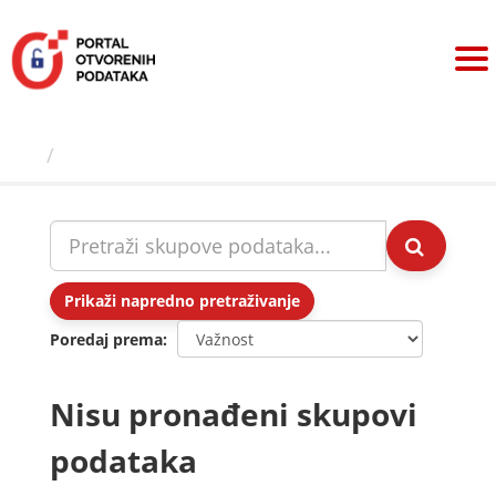
Preskoči
na
sadržaj
Skupovi podаtаkа
Prikaži napredno pretraživanje
Poredaj prema
Nisu pronađeni skupovi
podataka