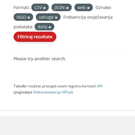
Formati:
CSV
JSON
web
Oznake:
NGO
udruge
Frekvencija osvježavanja
podataka:
daily
Filtriraj rezultate
Please try another search.
Također možete pristupiti ovom registru koristeći
API
(pogledajte
Dokumenаtаcijа API-jа
).