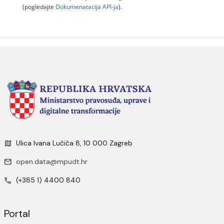
(pogledajte
Dokumenаtаcijа API-jа
).