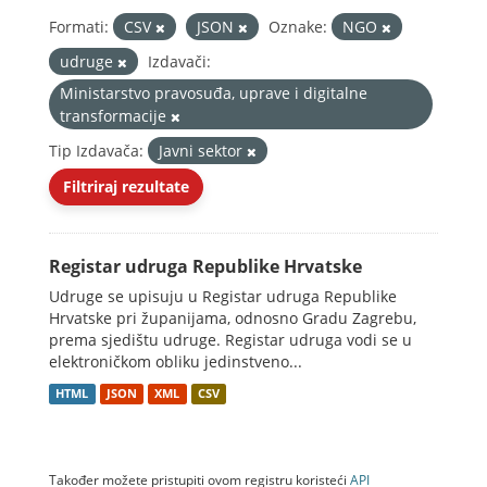
Formati:
CSV
JSON
Oznake:
NGO
udruge
Izdavači:
Ministarstvo pravosuđa, uprave i digitalne
transformacije
Tip Izdavača:
Javni sektor
Filtriraj rezultate
Registar udruga Republike Hrvatske
Udruge se upisuju u Registar udruga Republike
Hrvatske pri županijama, odnosno Gradu Zagrebu,
prema sjedištu udruge. Registar udruga vodi se u
elektroničkom obliku jedinstveno...
HTML
JSON
XML
CSV
Također možete pristupiti ovom registru koristeći
API