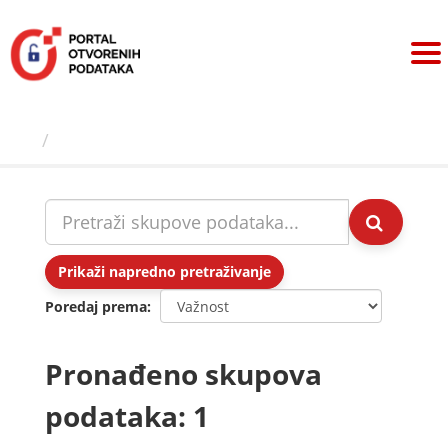
Preskoči
na
sadržaj
Skupovi podаtаkа
Prikaži napredno pretraživanje
Poredaj prema
Pronađeno skupova
podataka: 1