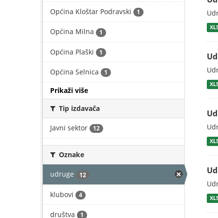
Općina Kloštar Podravski
1
Udr
XL
Općina Milna
1
Općina Plaški
1
Ud
Udr
Općina Selnica
1
XL
Prikaži više
Tip izdavača
Ud
Udr
Javni sektor
12
XL
Oznake
Ud
udruge
12
Udr
klubovi
4
XL
društva
1