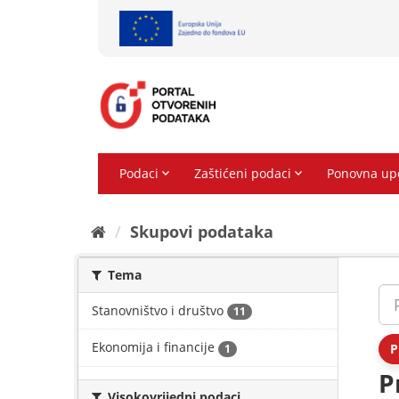
Preskoči
na
sadržaj
Skupovi podаtаkа
Tema
Stanovništvo i društvo
11
Ekonomija i financije
P
1
P
Visokovrijedni podaci