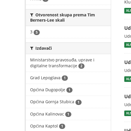
Klu
XL
Otvorenost skupa prema Tim
Berners-Lee skali
Ud
3
5
Udr
XL
Izdavači
Ministarstvo pravosuđa, uprave i
Ud
digitalne transformacije
2
Udr
Grad Lepoglava
1
XL
Općina Dugopolje
1
Ud
Općina Gornja Stubica
1
Udr
Općina Kalinovac
XL
1
Općina Kaptol
1
Ud