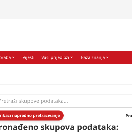
rikaži napredno pretraživanje
Po
ronađeno skupova podataka: