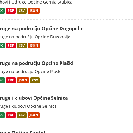
bovi i Udruge Općine Gornja Stubica
SX
PDF
CSV
JSON
ruge na području Općine Dugopolje
uge na području Općine Dugopolje
SX
PDF
CSV
JSON
ruge na području Općine Plaški
uge na području Općine Plaški
SX
PDF
JSON
CSV
ruge i klubovi Općine Selnica
uge i klubovi Općine Selnica
SX
PDF
CSV
JSON
ruge Općine Kaptol