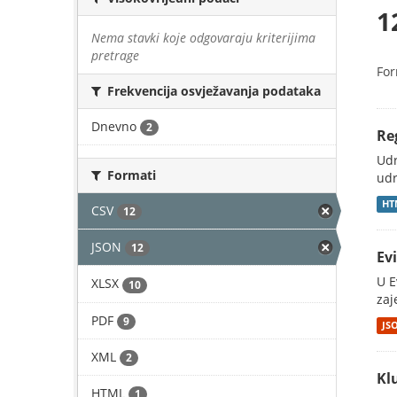
1
Nema stavki koje odgovaraju kriterijima
pretrage
For
Frekvencija osvježavanja podataka
Dnevno
2
Re
Udr
Formati
udr
HT
CSV
12
JSON
12
Ev
U E
XLSX
10
zaj
PDF
9
JS
XML
2
Kl
HTML
1