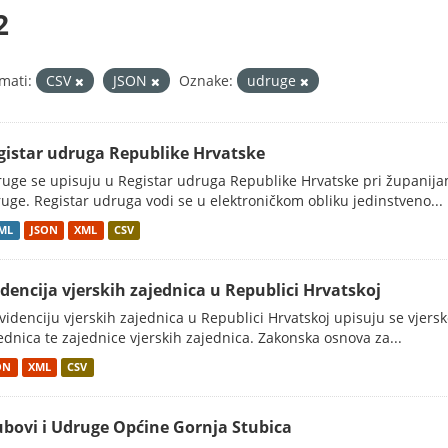
2
mati:
CSV
JSON
Oznake:
udruge
gistar udruga Republike Hrvatske
uge se upisuju u Registar udruga Republike Hrvatske pri županij
uge. Registar udruga vodi se u elektroničkom obliku jedinstveno...
ML
JSON
XML
CSV
idencija vjerskih zajednica u Republici Hrvatskoj
videnciju vjerskih zajednica u Republici Hrvatskoj upisuju se vjerske
ednica te zajednice vjerskih zajednica. Zakonska osnova za...
ON
XML
CSV
ubovi i Udruge Općine Gornja Stubica