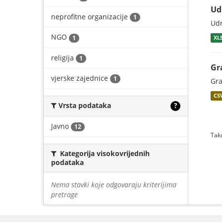
Ud
neprofitne organizacije
1
Udr
NGO
1
XL
religija
1
Gr
vjerske zajednice
1
Gra
CS
Vrsta podataka
?
Javno
12
Tako
Kategorija visokovrijednih
podataka
Nema stavki koje odgovaraju kriterijima
pretrage