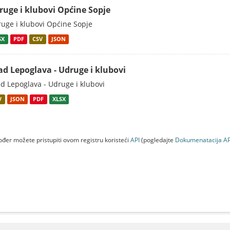
ruge i klubovi Općine Sopje
uge i klubovi Općine Sopje
SX
PDF
CSV
JSON
ad Lepoglava - Udruge i klubovi
d Lepoglava - Udruge i klubovi
V
JSON
PDF
XLSX
đer možete pristupiti ovom registru koristeći
API
(pogledajte
Dokumenаtаcijа AP