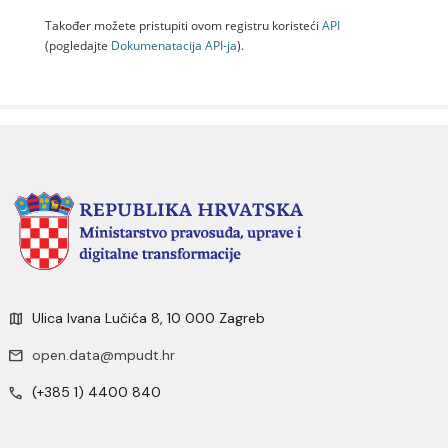
Također možete pristupiti ovom registru koristeći
API
(pogledajte
Dokumenаtаcijа API-jа
).