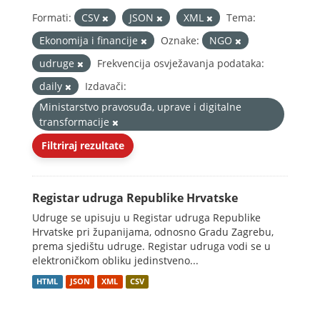
Formati:
CSV
JSON
XML
Tema:
Ekonomija i financije
Oznake:
NGO
udruge
Frekvencija osvježavanja podataka:
daily
Izdavači:
Ministarstvo pravosuđa, uprave i digitalne
transformacije
Filtriraj rezultate
Registar udruga Republike Hrvatske
Udruge se upisuju u Registar udruga Republike
Hrvatske pri županijama, odnosno Gradu Zagrebu,
prema sjedištu udruge. Registar udruga vodi se u
elektroničkom obliku jedinstveno...
HTML
JSON
XML
CSV