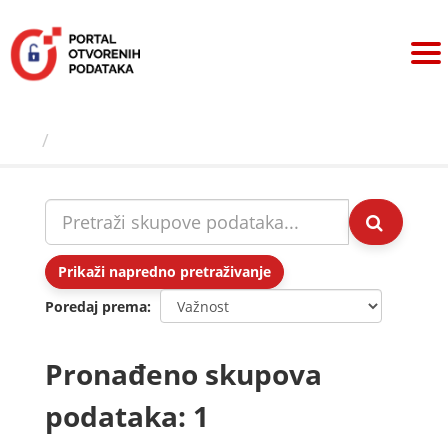
Preskoči
na
sadržaj
Skupovi podаtаkа
Prikaži napredno pretraživanje
Poredaj prema
Pronađeno skupova
podataka: 1