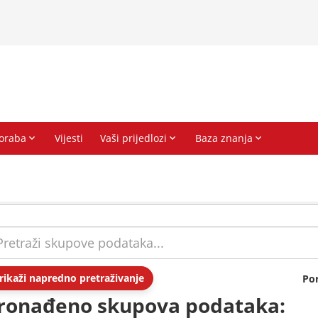
rikaži napredno pretraživanje
Po
ronađeno skupova podataka: