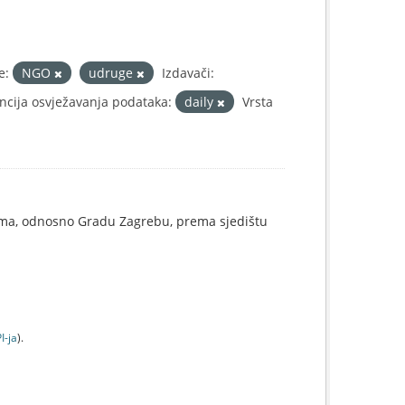
e:
NGO
udruge
Izdavači:
ncija osvježavanja podataka:
daily
Vrsta
ama, odnosno Gradu Zagrebu, prema sjedištu
I-jа
).