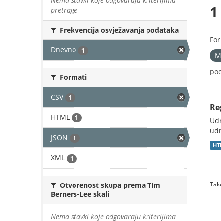
Nema stavki koje odgovaraju kriterijima
1
pretrage
Frekvencija osvježavanja podataka
For
Dnevno
1
M
pod
Formati
CSV
1
Re
HTML
1
Udr
udr
JSON
1
HT
XML
1
Tako
Otvorenost skupa prema Tim
Berners-Lee skali
Nema stavki koje odgovaraju kriterijima