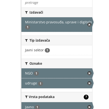
pretrage
Izdavači
Ministarstvo pravosuđa, uprave i digitalne transfor
1
Tip izdavača
Javni sektor
1
Oznake
NGO
1
udruge
1
Vrsta podataka
?
Javno
1