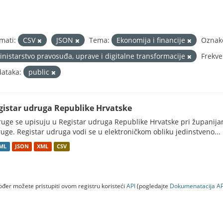
mati:
CSV
JSON
Tema:
Ekonomija i financije
Oznak
inistarstvo pravosuđa, uprave i digitalne transformacije
Frekve
ataka:
public
gistar udruga Republike Hrvatske
uge se upisuju u Registar udruga Republike Hrvatske pri županij
uge. Registar udruga vodi se u elektroničkom obliku jedinstveno...
ML
JSON
XML
CSV
đer možete pristupiti ovom registru koristeći
API
(pogledajte
Dokumenаtаcijа AP