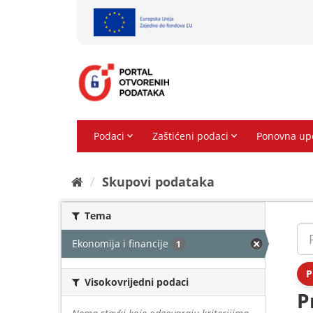
Preskoči
na
sadržaj
Skupovi podаtаkа
Tema
Ekonomija i financije
1
P
Visokovrijedni podaci
P