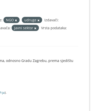
e:
NGO
udruge
Izdavači:
davača:
Javni sektor
Vrsta podataka:
ama, odnosno Gradu Zagrebu, prema sjedištu
I-jа
).