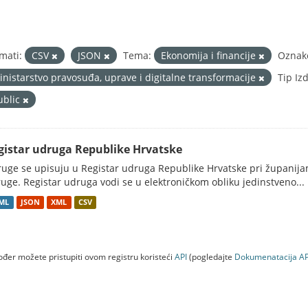
mati:
CSV
JSON
Tema:
Ekonomija i financije
Oznak
inistarstvo pravosuđa, uprave i digitalne transformacije
Tip Iz
ublic
gistar udruga Republike Hrvatske
uge se upisuju u Registar udruga Republike Hrvatske pri županij
uge. Registar udruga vodi se u elektroničkom obliku jedinstveno...
ML
JSON
XML
CSV
đer možete pristupiti ovom registru koristeći
API
(pogledajte
Dokumenаtаcijа AP