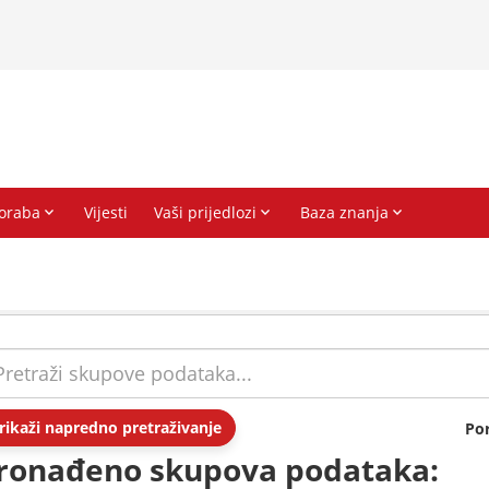
rikaži napredno pretraživanje
Po
ronađeno skupova podataka: