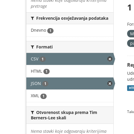
Nema stavki koje odgovaraju kriterijima
1
pretrage
Frekvencija osvježavanja podataka
For
Dnevno
1
M
p
Formati
CSV
1
Re
HTML
1
Udr
udr
JSON
1
HT
XML
1
Tako
Otvorenost skupa prema Tim
Berners-Lee skali
Nema stavki koje odgovaraju kriterijima