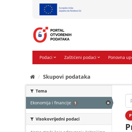
Preskoči
na
sadržaj
Skupovi podаtаkа
Tema
Ekonomija i financije
1
P
Visokovrijedni podaci
P