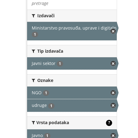
pretrage
Izdavači
Ministarstvo pravosuđa, uprave i digitalne transfor
1
Tip izdavača
Javni sektor
1
Oznake
NGO
1
udruge
1
Vrsta podataka
?
Javno
1