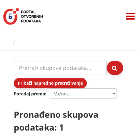
Preskoči
na
sadržaj
Skupovi podаtаkа
Prikaži napredno pretraživanje
Poredaj prema
Pronađeno skupova
podataka: 1