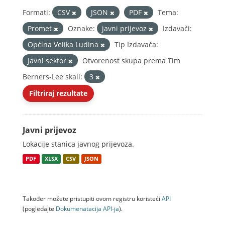
Formati:
CSV
JSON
PDF
Tema:
Promet
Oznake:
javni prijevoz
Izdavači:
Općina Velika Ludina
Tip Izdavača:
Javni sektor
Otvorenost skupa prema Tim
Berners-Lee skali:
3
Filtriraj rezultate
Javni prijevoz
Lokacije stanica javnog prijevoza.
PDF
XLSX
CSV
JSON
Također možete pristupiti ovom registru koristeći
API
(pogledajte
Dokumenаtаcijа API-jа
).