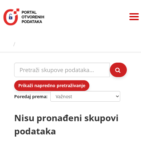
Preskoči
na
sadržaj
Skupovi podаtаkа
Prikaži napredno pretraživanje
Poredaj prema
Nisu pronađeni skupovi
podataka