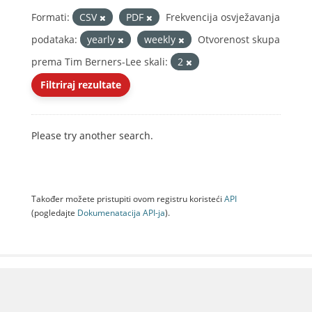
Formati:
CSV
PDF
Frekvencija osvježavanja
podataka:
yearly
weekly
Otvorenost skupa
prema Tim Berners-Lee skali:
2
Filtriraj rezultate
Please try another search.
Također možete pristupiti ovom registru koristeći
API
(pogledajte
Dokumenаtаcijа API-jа
).