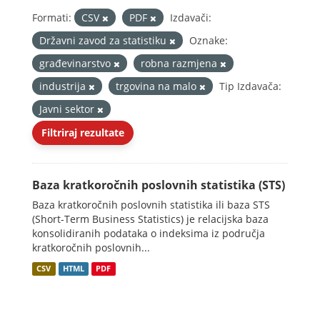
Formati:
CSV
PDF
Izdavači:
Državni zavod za statistiku
Oznake:
građevinarstvo
robna razmjena
industrija
trgovina na malo
Tip Izdavača:
Javni sektor
Filtriraj rezultate
Baza kratkoročnih poslovnih statistika (STS)
Baza kratkoročnih poslovnih statistika ili baza STS
(Short-Term Business Statistics) je relacijska baza
konsolidiranih podataka o indeksima iz područja
kratkoročnih poslovnih...
CSV
HTML
PDF