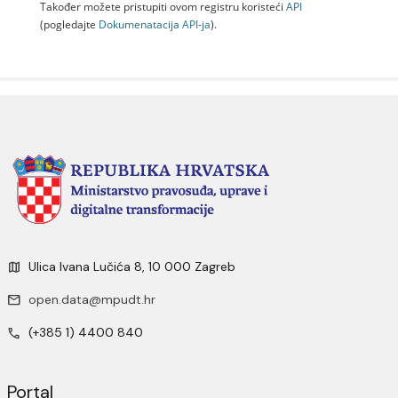
Također možete pristupiti ovom registru koristeći
API
(pogledajte
Dokumenаtаcijа API-jа
).