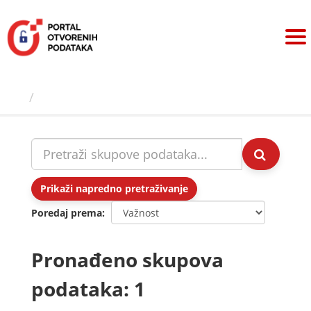
Preskoči
na
sadržaj
Skupovi podаtаkа
Prikaži napredno pretraživanje
Poredaj prema
Pronađeno skupova
podataka: 1