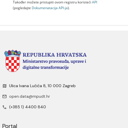
Također možete pristupiti ovom registru koristeći
API
(pogledajte
Dokumenаtаcijа API-jа
).