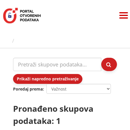
Preskoči
na
sadržaj
Skupovi podаtаkа
Prikaži napredno pretraživanje
Poredaj prema
Pronađeno skupova
podataka: 1