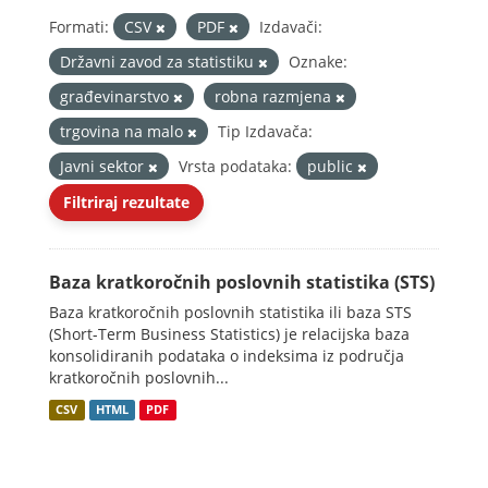
Formati:
CSV
PDF
Izdavači:
Državni zavod za statistiku
Oznake:
građevinarstvo
robna razmjena
trgovina na malo
Tip Izdavača:
Javni sektor
Vrsta podataka:
public
Filtriraj rezultate
Baza kratkoročnih poslovnih statistika (STS)
Baza kratkoročnih poslovnih statistika ili baza STS
(Short-Term Business Statistics) je relacijska baza
konsolidiranih podataka o indeksima iz područja
kratkoročnih poslovnih...
CSV
HTML
PDF