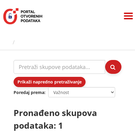
Preskoči
na
sadržaj
Skupovi podаtаkа
Prikaži napredno pretraživanje
Poredaj prema
Pronađeno skupova
podataka: 1