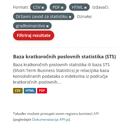
Formati:
CSV
PDF
HTML
Izdavači:
Državni zavod za statistiku
Oznake:
građevinarstvo
Filtriraj rezultate
Baza kratkoročnih poslovnih statistika (STS)
Baza kratkoročnih poslovnih statistika ili baza STS
(Short-Term Business Statistics) je relacijska baza
konsolidiranih podataka o indeksima iz područja
kratkoročnih poslovnih...
CSV
HTML
PDF
Također možete pristupiti ovom registru koristeći
API
(pogledajte
Dokumenаtаcijа API-jа
).