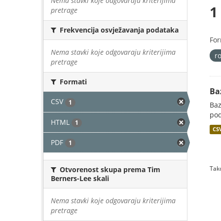
Nema stavki koje odgovaraju kriterijima
1
pretrage
Frekvencija osvježavanja podataka
For
Nema stavki koje odgovaraju kriterijima
r
pretrage
Formati
Ba
CSV
1
Baz
pod
HTML
1
CS
PDF
1
Tako
Otvorenost skupa prema Tim
Berners-Lee skali
Nema stavki koje odgovaraju kriterijima
pretrage