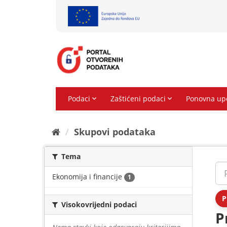
Preskoči
na
sadržaj
Skupovi podаtаkа
Tema
Ekonomija i financije
1
P
Visokovrijedni podaci
P