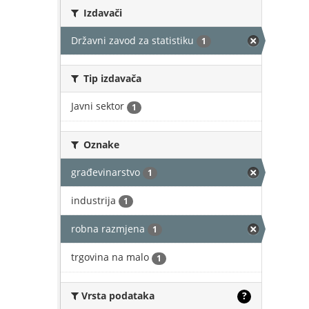
Izdavači
Državni zavod za statistiku
1
Tip izdavača
Javni sektor
1
Oznake
građevinarstvo
1
industrija
1
robna razmjena
1
trgovina na malo
1
Vrsta podataka
?