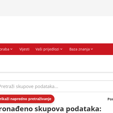
rikaži napredno pretraživanje
Po
ronađeno skupova podataka: