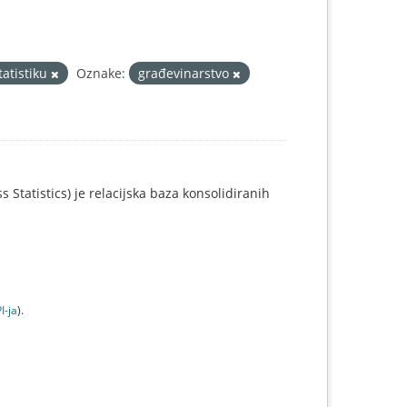
tatistiku
Oznake:
građevinarstvo
 Statistics) je relacijska baza konsolidiranih
I-jа
).