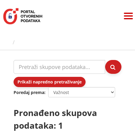
Preskoči
na
sadržaj
Skupovi podаtаkа
Prikaži napredno pretraživanje
Poredaj prema
Pronađeno skupova
podataka: 1