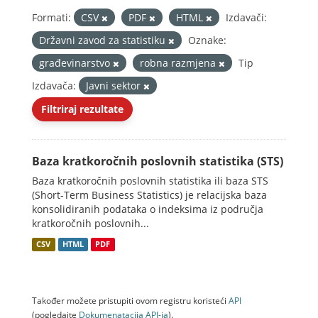
Formati:
CSV
PDF
HTML
Izdavači:
Državni zavod za statistiku
Oznake:
građevinarstvo
robna razmjena
Tip
Izdavača:
Javni sektor
Filtriraj rezultate
Baza kratkoročnih poslovnih statistika (STS)
Baza kratkoročnih poslovnih statistika ili baza STS
(Short-Term Business Statistics) je relacijska baza
konsolidiranih podataka o indeksima iz područja
kratkoročnih poslovnih...
CSV
HTML
PDF
Također možete pristupiti ovom registru koristeći
API
(pogledajte
Dokumenаtаcijа API-jа
).