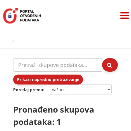
Preskoči
na
sadržaj
Skupovi podаtаkа
Prikaži napredno pretraživanje
Poredaj prema
Pronađeno skupova
podataka: 1