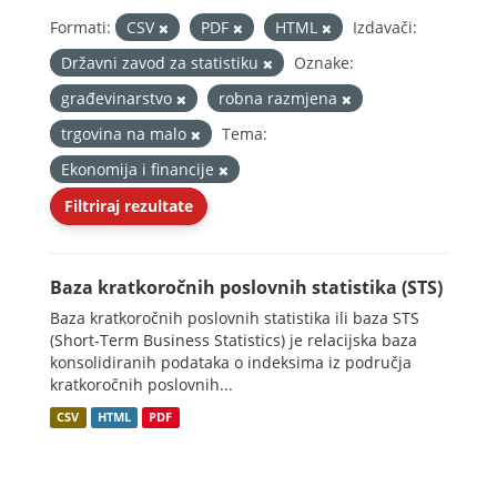
Formati:
CSV
PDF
HTML
Izdavači:
Državni zavod za statistiku
Oznake:
građevinarstvo
robna razmjena
trgovina na malo
Tema:
Ekonomija i financije
Filtriraj rezultate
Baza kratkoročnih poslovnih statistika (STS)
Baza kratkoročnih poslovnih statistika ili baza STS
(Short-Term Business Statistics) je relacijska baza
konsolidiranih podataka o indeksima iz područja
kratkoročnih poslovnih...
CSV
HTML
PDF