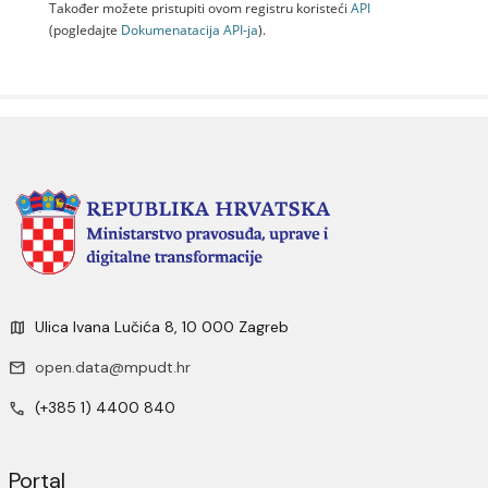
Također možete pristupiti ovom registru koristeći
API
(pogledajte
Dokumenаtаcijа API-jа
).