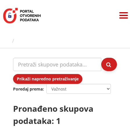
Preskoči
na
sadržaj
Skupovi podаtаkа
Prikaži napredno pretraživanje
Poredaj prema
Pronađeno skupova
podataka: 1