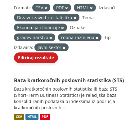
Formati:
CSV
PDF
HTML
Izdavači:
Državni zavod za statistiku
Tema:
Ekonomija i financije
Oznake:
građevinarstvo
robna razmjena
Tip
Izdavača:
Javni sektor
Filtriraj rezultate
Baza kratkoročnih poslovnih statistika (STS)
Baza kratkoročnih poslovnih statistika ili baza STS
(Short-Term Business Statistics) je relacijska baza
konsolidiranih podataka o indeksima iz područja
kratkoročnih poslovnih...
CSV
HTML
PDF