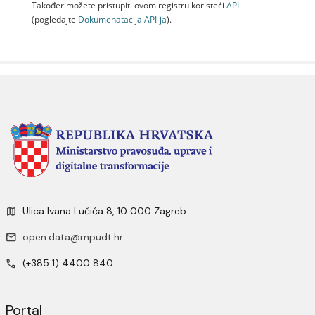
Također možete pristupiti ovom registru koristeći
API
(pogledajte
Dokumenаtаcijа API-jа
).