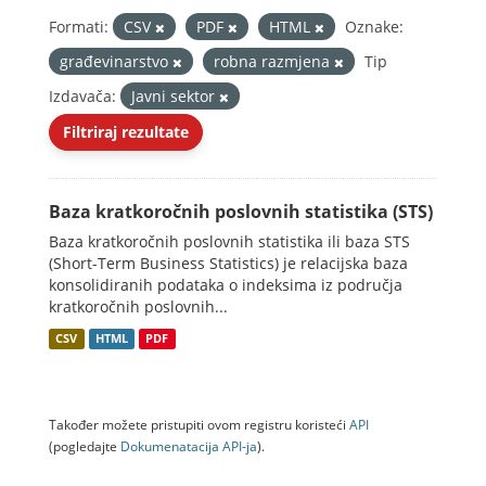
Formati:
CSV
PDF
HTML
Oznake:
građevinarstvo
robna razmjena
Tip
Izdavača:
Javni sektor
Filtriraj rezultate
Baza kratkoročnih poslovnih statistika (STS)
Baza kratkoročnih poslovnih statistika ili baza STS
(Short-Term Business Statistics) je relacijska baza
konsolidiranih podataka o indeksima iz područja
kratkoročnih poslovnih...
CSV
HTML
PDF
Također možete pristupiti ovom registru koristeći
API
(pogledajte
Dokumenаtаcijа API-jа
).