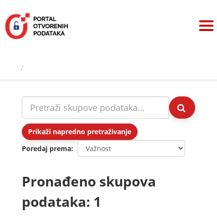
Preskoči
na
sadržaj
Skupovi podаtаkа
Prikaži napredno pretraživanje
Poredaj prema
Pronađeno skupova
podataka: 1