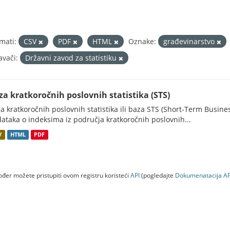
mati:
CSV
PDF
HTML
Oznake:
građevinarstvo
avači:
Državni zavod za statistiku
za kratkoročnih poslovnih statistika (STS)
a kratkoročnih poslovnih statistika ili baza STS (Short-Term Business
ataka o indeksima iz područja kratkoročnih poslovnih...
V
HTML
PDF
đer možete pristupiti ovom registru koristeći
API
(pogledajte
Dokumenаtаcijа AP