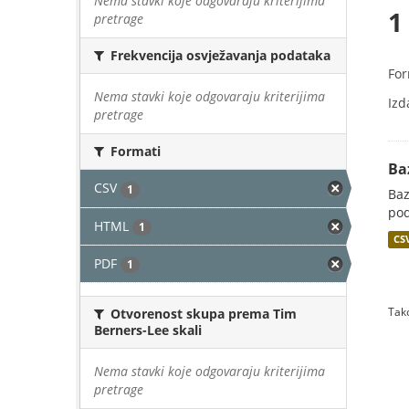
Nema stavki koje odgovaraju kriterijima
1
pretrage
Frekvencija osvježavanja podataka
For
Nema stavki koje odgovaraju kriterijima
Izd
pretrage
Formati
Ba
CSV
1
Baz
pod
HTML
1
CS
PDF
1
Tako
Otvorenost skupa prema Tim
Berners-Lee skali
Nema stavki koje odgovaraju kriterijima
pretrage