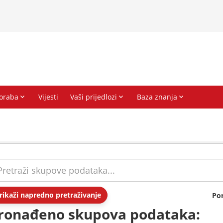
rikaži napredno pretraživanje
Po
ronađeno skupova podataka: