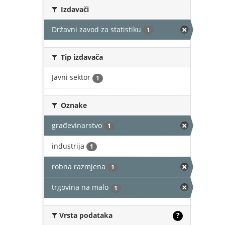
Izdavači
Državni zavod za statistiku
1
Tip izdavača
Javni sektor
1
Oznake
građevinarstvo
1
industrija
1
robna razmjena
1
trgovina na malo
1
Vrsta podataka
?