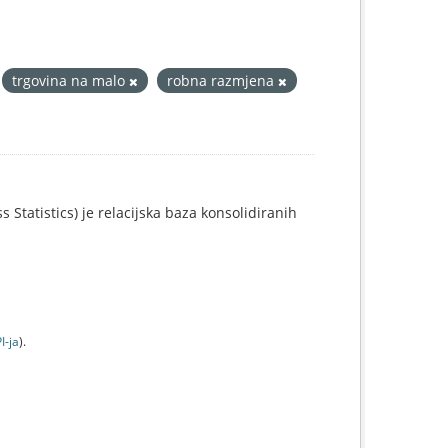
trgovina na malo
robna razmjena
 Statistics) je relacijska baza konsolidiranih
I-jа
).