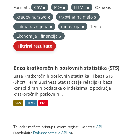
Formati:
CSV
PDF
HTML
Oznake:
građevinarstvo
trgovina na malo
robna razmjena
industrija
Tema:
Ekonomija i financije
Filtriraj rezultate
Baza kratkoročnih poslovnih statistika (STS)
Baza kratkoročnih poslovnih statistika ili baza STS
(Short-Term Business Statistics) je relacijska baza
konsolidiranih podataka o indeksima iz područja
kratkoročnih poslovnih...
CSV
HTML
PDF
Također možete pristupiti ovom registru koristeći
API
(pogledajte
Dokumenаtаcijа API-jа
).