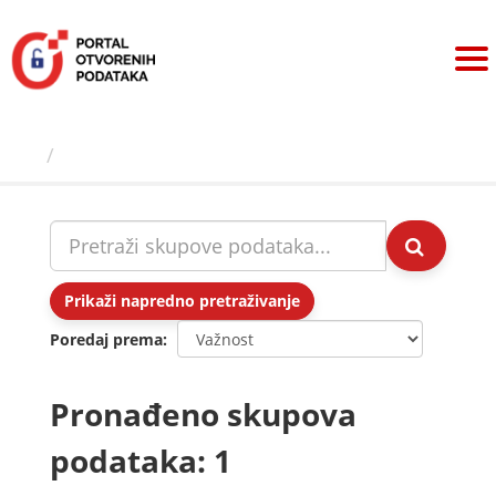
Preskoči
na
sadržaj
Skupovi podаtаkа
Prikaži napredno pretraživanje
Poredaj prema
Pronađeno skupova
podataka: 1