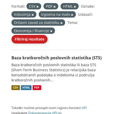
Formati:
CSV
PDF
HTML
Oznake:
industrija
trgovina na malo
Izdavači:
Državni zavod za statistiku
Tema:
Ekonomija i financije
Filtriraj rezultate
Baza kratkoročnih poslovnih statistika (STS)
Baza kratkoročnih poslovnih statistika ili baza STS
(Short-Term Business Statistics) je relacijska baza
konsolidiranih podataka o indeksima iz područja
kratkoročnih poslovnih...
CSV
HTML
PDF
Također možete pristupiti ovom registru koristeći
API
(pogledajte
Dokumenаtаcijа API-jа
).