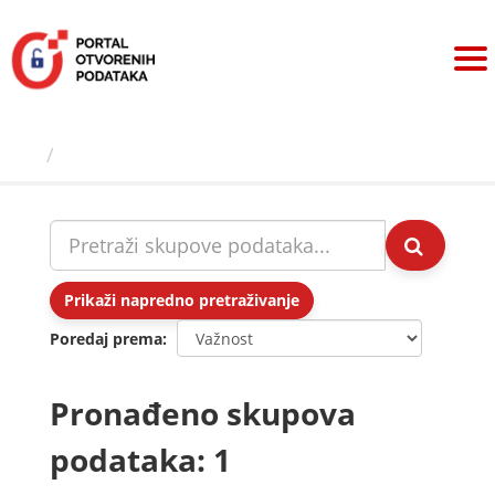
Preskoči
na
sadržaj
Skupovi podаtаkа
Prikaži napredno pretraživanje
Poredaj prema
Pronađeno skupova
podataka: 1