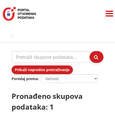
Preskoči
na
sadržaj
Skupovi podаtаkа
Prikaži napredno pretraživanje
Poredaj prema
Pronađeno skupova
podataka: 1