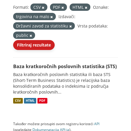
Formati:
CSV
PDF
HTML
Oznake:
trgovina na malo
Izdavači:
Državni zavod za statistiku
Vrsta podataka:
public
Filtriraj rezultate
Baza kratkoročnih poslovnih statistika (STS)
Baza kratkoročnih poslovnih statistika ili baza STS
(Short-Term Business Statistics) je relacijska baza
konsolidiranih podataka o indeksima iz područja
kratkoročnih poslovnih...
CSV
HTML
PDF
Također možete pristupiti ovom registru koristeći
API
(pogledajte
Dokumenаtаcijа API-jа
).