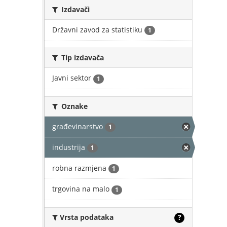
Izdavači
Državni zavod za statistiku
1
Tip izdavača
Javni sektor
1
Oznake
građevinarstvo
1
industrija
1
robna razmjena
1
trgovina na malo
1
Vrsta podataka
?