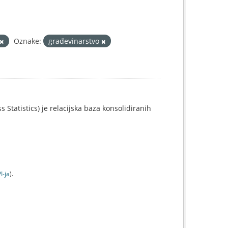
Oznake:
građevinarstvo
 Statistics) je relacijska baza konsolidiranih
I-jа
).