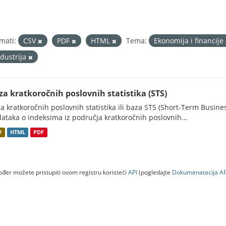
mati:
CSV
PDF
HTML
Tema:
Ekonomija i financije
ndustrija
za kratkoročnih poslovnih statistika (STS)
a kratkoročnih poslovnih statistika ili baza STS (Short-Term Business
ataka o indeksima iz područja kratkoročnih poslovnih...
V
HTML
PDF
đer možete pristupiti ovom registru koristeći
API
(pogledajte
Dokumenаtаcijа AP