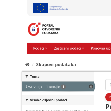
Preskoči
na
sadržaj
Skupovi podаtаkа
Tema
Ekonomija i financije
1
P
Visokovrijedni podaci
P