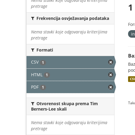
Nema stavki koje odgovaraju kriterijima
1
pretrage
Frekvencija osvježavanja podataka
For
Nema stavki koje odgovaraju kriterijima
i
pretrage
Formati
Ba
CSV
1
Baz
pod
HTML
1
CS
PDF
1
Tako
Otvorenost skupa prema Tim
Berners-Lee skali
Nema stavki koje odgovaraju kriterijima
pretrage