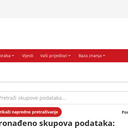
rikaži napredno pretraživanje
Po
ronađeno skupova podataka: