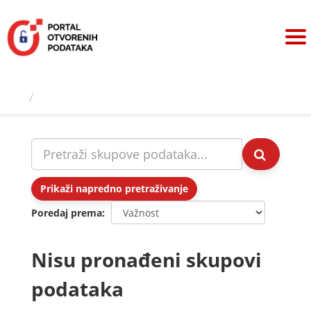
Preskoči
na
sadržaj
Skupovi podаtаkа
Prikaži napredno pretraživanje
Poredaj prema
Nisu pronađeni skupovi
podataka