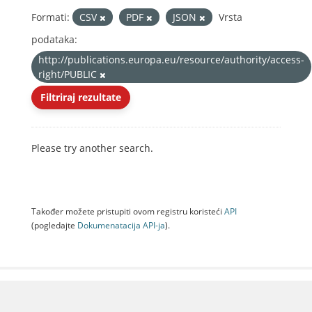
Formati:
CSV
PDF
JSON
Vrsta
podataka:
http://publications.europa.eu/resource/authority/access-
right/PUBLIC
Filtriraj rezultate
Please try another search.
Također možete pristupiti ovom registru koristeći
API
(pogledajte
Dokumenаtаcijа API-jа
).