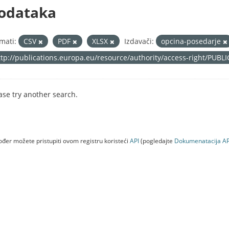
odataka
mati:
CSV
PDF
XLSX
Izdavači:
opcina-posedarje
ttp://publications.europa.eu/resource/authority/access-right/PUBL
ase try another search.
đer možete pristupiti ovom registru koristeći
API
(pogledajte
Dokumenаtаcijа AP