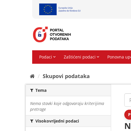
Preskoči
na
sadržaj
Skupovi podаtаkа
Tema
Nema stavki koje odgovaraju kriterijima
pretrage
P
Visokovrijedni podaci
N