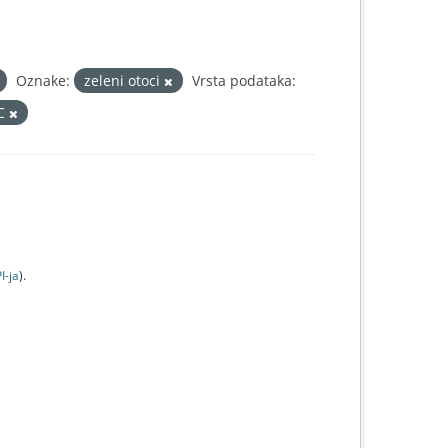
Oznake:
zeleni otoci
Vrsta podataka:
IC
I-jа
).