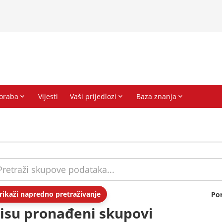
rikaži napredno pretraživanje
Po
isu pronađeni skupovi