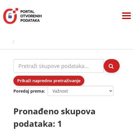
Preskoči
na
sadržaj
Skupovi podаtаkа
Prikaži napredno pretraživanje
Poredaj prema
Pronađeno skupova
podataka: 1