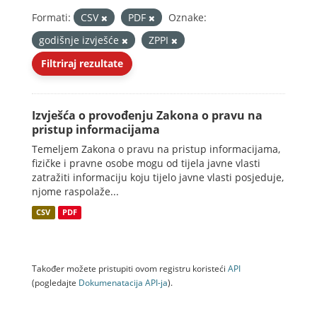
Formati:
CSV
PDF
Oznake:
godišnje izvješće
ZPPI
Filtriraj rezultate
Izvješća o provođenju Zakona o pravu na
pristup informacijama
Temeljem Zakona o pravu na pristup informacijama,
fizičke i pravne osobe mogu od tijela javne vlasti
zatražiti informaciju koju tijelo javne vlasti posjeduje,
njome raspolaže...
CSV
PDF
Također možete pristupiti ovom registru koristeći
API
(pogledajte
Dokumenаtаcijа API-jа
).