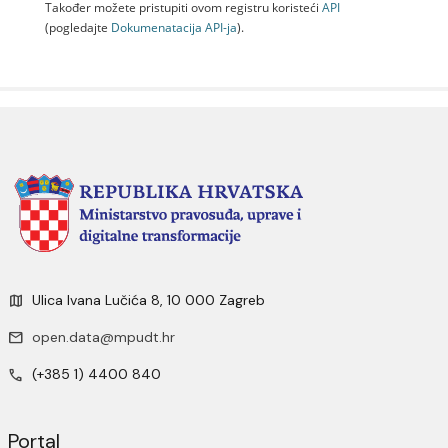
Također možete pristupiti ovom registru koristeći
API
(pogledajte
Dokumenаtаcijа API-jа
).