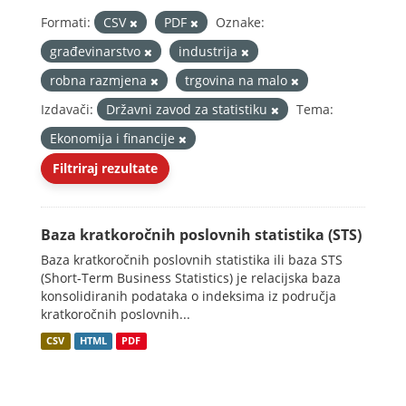
Formati:
CSV
PDF
Oznake:
građevinarstvo
industrija
robna razmjena
trgovina na malo
Izdavači:
Državni zavod za statistiku
Tema:
Ekonomija i financije
Filtriraj rezultate
Baza kratkoročnih poslovnih statistika (STS)
Baza kratkoročnih poslovnih statistika ili baza STS
(Short-Term Business Statistics) je relacijska baza
konsolidiranih podataka o indeksima iz područja
kratkoročnih poslovnih...
CSV
HTML
PDF