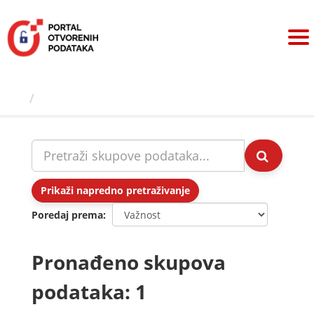
Preskoči
na
sadržaj
Skupovi podаtаkа
Prikaži napredno pretraživanje
Poredaj prema
Pronađeno skupova
podataka: 1