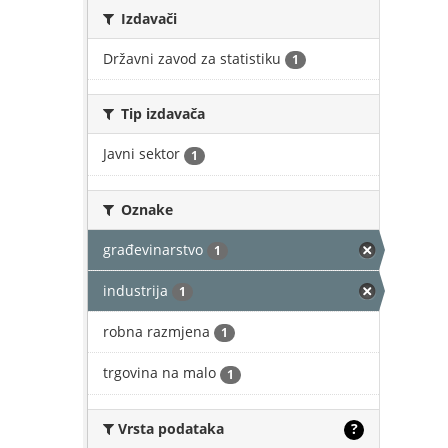
Izdavači
Državni zavod za statistiku
1
Tip izdavača
Javni sektor
1
Oznake
građevinarstvo
1
industrija
1
robna razmjena
1
trgovina na malo
1
Vrsta podataka
?