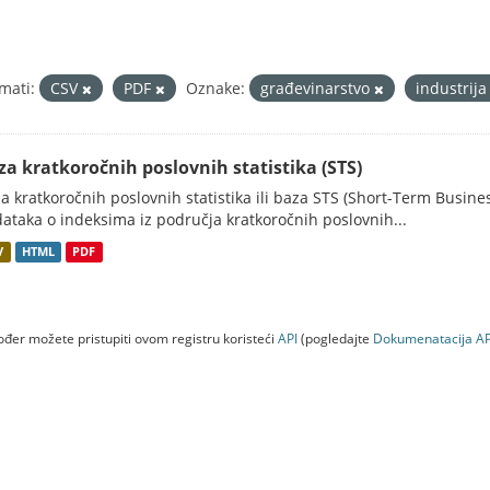
mati:
CSV
PDF
Oznake:
građevinarstvo
industrij
za kratkoročnih poslovnih statistika (STS)
a kratkoročnih poslovnih statistika ili baza STS (Short-Term Business
ataka o indeksima iz područja kratkoročnih poslovnih...
V
HTML
PDF
đer možete pristupiti ovom registru koristeći
API
(pogledajte
Dokumenаtаcijа AP