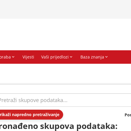
rikaži napredno pretraživanje
Po
ronađeno skupova podataka: