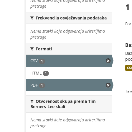
Nema stavki koje odgovaraju kriterijima
1
pretrage
Frekvencija osvježavanja podataka
For
Nema stavki koje odgovaraju kriterijima
pretrage
Ba
Formati
Baz
pod
CSV
1
CS
HTML
1
PDF
1
Tako
Otvorenost skupa prema Tim
Berners-Lee skali
Nema stavki koje odgovaraju kriterijima
pretrage