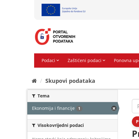
Preskoči
na
sadržaj
Skupovi podаtаkа
Tema
Ekonomija i financije
1
P
Visokovrijedni podaci
P