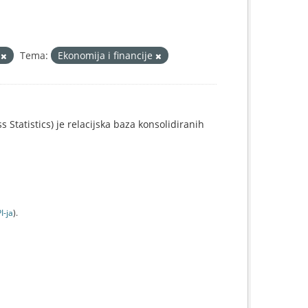
a
Tema:
Ekonomija i financije
 Statistics) je relacijska baza konsolidiranih
I-jа
).