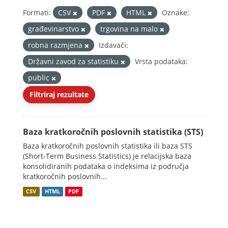
Formati:
CSV
PDF
HTML
Oznake:
građevinarstvo
trgovina na malo
robna razmjena
Izdavači:
Državni zavod za statistiku
Vrsta podataka:
public
Filtriraj rezultate
Baza kratkoročnih poslovnih statistika (STS)
Baza kratkoročnih poslovnih statistika ili baza STS
(Short-Term Business Statistics) je relacijska baza
konsolidiranih podataka o indeksima iz područja
kratkoročnih poslovnih...
CSV
HTML
PDF