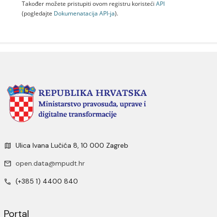
Također možete pristupiti ovom registru koristeći
API
(pogledajte
Dokumenаtаcijа API-jа
).