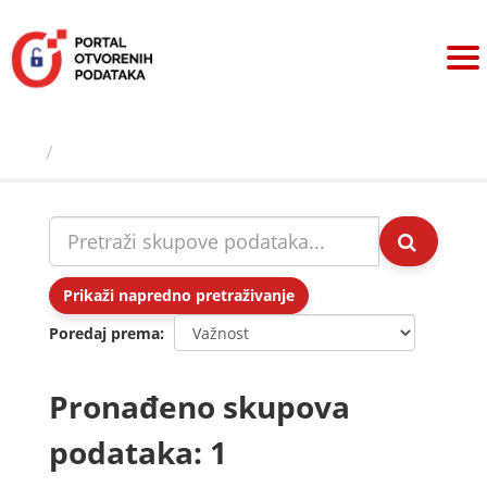
Preskoči
na
sadržaj
Skupovi podаtаkа
Prikaži napredno pretraživanje
Poredaj prema
Pronađeno skupova
podataka: 1