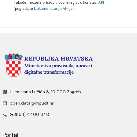
Također možete pristupiti ovom registru koristeći
API
(pogledajte
Dokumenаtаcijа API-jа
).