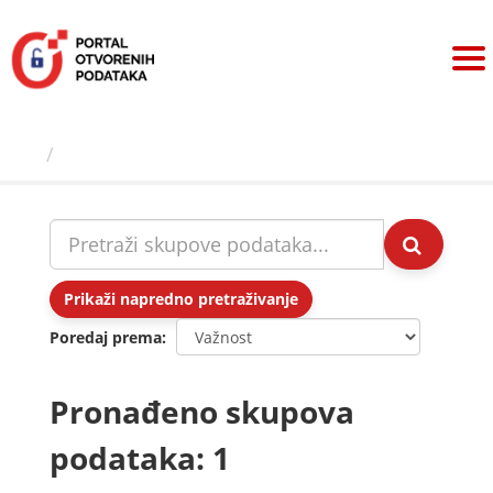
Preskoči
na
sadržaj
Skupovi podаtаkа
Prikaži napredno pretraživanje
Poredaj prema
Pronađeno skupova
podataka: 1