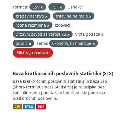
Formati:
CSV
PDF
Oznake:
građevinarstvo
trgovina na malo
robna razmjena
Izdavači:
Državni zavod za statistiku
Vrsta podataka:
public
Tema:
Ekonomija i financije
Filtriraj rezultate
Baza kratkoročnih poslovnih statistika (STS)
Baza kratkoročnih poslovnih statistika ili baza STS
(Short-Term Business Statistics) je relacijska baza
konsolidiranih podataka o indeksima iz područja
kratkoročnih poslovnih...
CSV
HTML
PDF