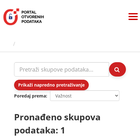
Preskoči
na
sadržaj
Skupovi podаtаkа
Prikaži napredno pretraživanje
Poredaj prema
Pronađeno skupova
podataka: 1