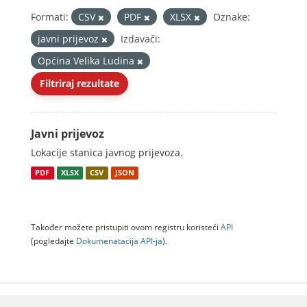
Formati:
CSV
PDF
XLSX
Oznake:
javni prijevoz
Izdavači:
Općina Velika Ludina
Filtriraj rezultate
Javni prijevoz
Lokacije stanica javnog prijevoza.
PDF
XLSX
CSV
JSON
Također možete pristupiti ovom registru koristeći
API
(pogledajte
Dokumenаtаcijа API-jа
).