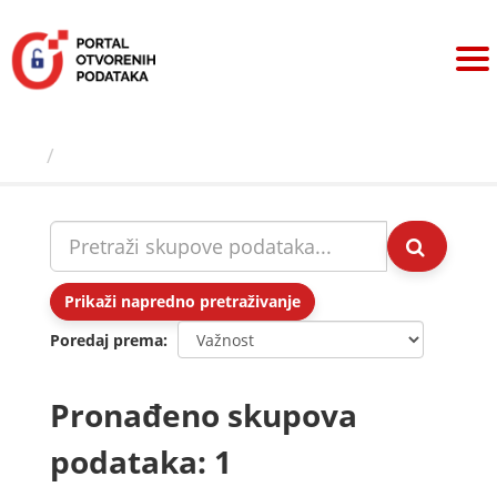
Preskoči
na
sadržaj
Skupovi podаtаkа
Prikaži napredno pretraživanje
Poredaj prema
Pronađeno skupova
podataka: 1