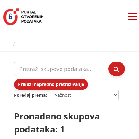
Preskoči
na
sadržaj
Skupovi podаtаkа
Prikaži napredno pretraživanje
Poredaj prema
Pronađeno skupova
podataka: 1