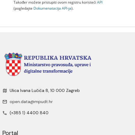
Također možete pristupiti ovom registru koristeći
API
(pogledajte
Dokumenаtаcijа API-jа
).