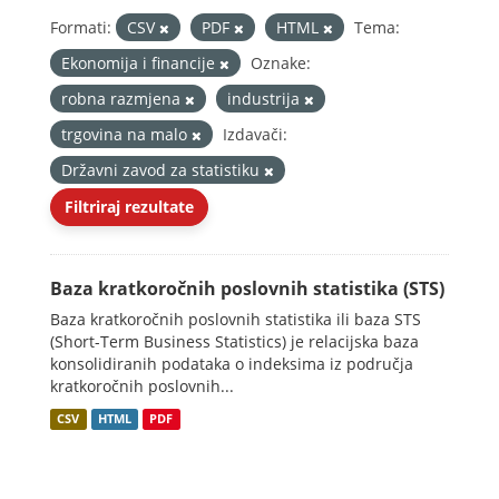
Formati:
CSV
PDF
HTML
Tema:
Ekonomija i financije
Oznake:
robna razmjena
industrija
trgovina na malo
Izdavači:
Državni zavod za statistiku
Filtriraj rezultate
Baza kratkoročnih poslovnih statistika (STS)
Baza kratkoročnih poslovnih statistika ili baza STS
(Short-Term Business Statistics) je relacijska baza
konsolidiranih podataka o indeksima iz područja
kratkoročnih poslovnih...
CSV
HTML
PDF