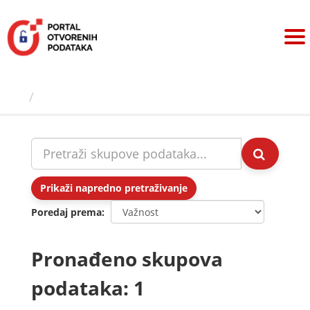
Preskoči
na
sadržaj
Skupovi podаtаkа
Prikaži napredno pretraživanje
Poredaj prema
Pronađeno skupova
podataka: 1