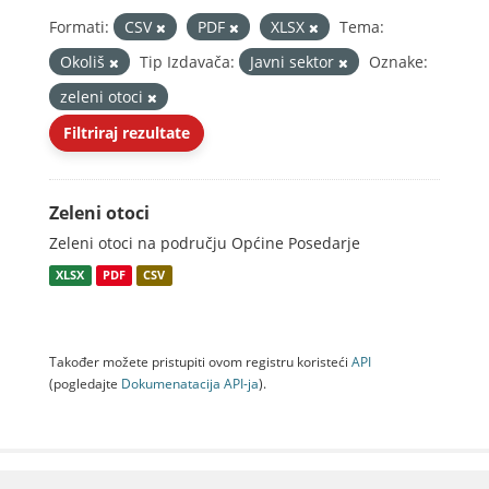
Formati:
CSV
PDF
XLSX
Tema:
Okoliš
Tip Izdavača:
Javni sektor
Oznake:
zeleni otoci
Filtriraj rezultate
Zeleni otoci
Zeleni otoci na području Općine Posedarje
XLSX
PDF
CSV
Također možete pristupiti ovom registru koristeći
API
(pogledajte
Dokumenаtаcijа API-jа
).